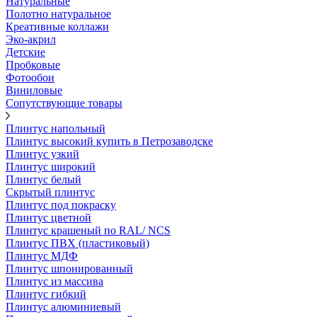
Натуральные
Полотно натуральное
Креативные коллажи
Эко-акрил
Детские
Пробковые
Фотообои
Виниловые
Сопутствующие товары
Плинтус напольный
Плинтус высокий купить в Петрозаводске
Плинтус узкий
Плинтус широкий
Плинтус белый
Скрытый плинтус
Плинтус под покраску
Плинтус цветной
Плинтус крашеный по RAL/ NCS
Плинтус ПВХ (пластиковый)
Плинтус МДФ
Плинтус шпонированный
Плинтус из массива
Плинтус гибкий
Плинтус алюминиевый