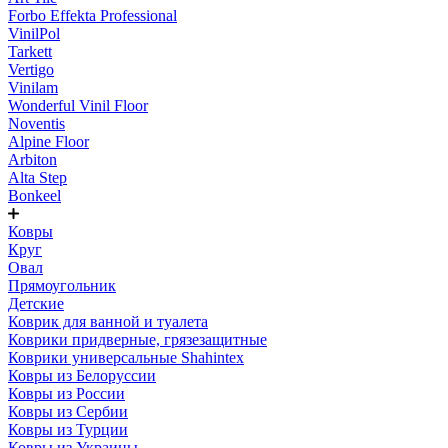
Forbo Effekta Professional
VinilPol
Tarkett
Vertigo
Vinilam
Wonderful Vinil Floor
Noventis
Alpine Floor
Arbiton
Alta Step
Bonkeel
Ковры
Круг
Овал
Прямоугольник
Детские
Коврик для ванной и туалета
Коврики придверные, грязезащитные
Коврики универсальные Shahintex
Ковры из Белоруссии
Ковры из России
Ковры из Сербии
Ковры из Турции
Ковры из Украины