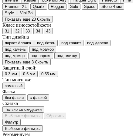
Intense
Kassel
Luxe Mix Airy
Parquet Light
Perfecto
Pine
Premium XL
Quartz
Reggae
Solo
Space
Stone 4 мм
Style
VinilPol
Показать еще 23
Скрыть
Класс износостойкости
31
32
33
34
43
Тип дизайна
паркет ёлочка
под бетон
под гранит
под дерево
под камень
под мрамор
под мрмор
под паркет
под плитку
Показать еще 3
Скрыть
Защитный слой:
0.3 мм
0.5 мм
0.55 мм
Тип монтажа:
замковый
Фаска
без фаски
с фаской
Скидка
Только со cкидками
Выберите фильтры
Сбросить
Фильтр
Выберите фильтры
Рекомендуем