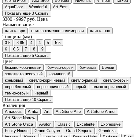
Alpine Floor
Alta Step
Bonkeel
Noventis
Vinilpol
Tarkett
AquaFloor
Wonderful
Art East
Показать еще 3
Скрыть
3300
-
9997
руб.
Цена
Наименование
плитка spc
плитка каменно-полимерная
плитка пвх
Толщина (мм)
3.5
3.85
4
4
5
5.5
6
6.5
7
8
9
Показать еще 5
Скрыть
Цвет
бежево-коричневый
бежево-серый
бежевый
Белый
золотисто-песочный
коричневый
кремовый
светло-коричневый
светло-рыжий
светло-серый
серо-бежевый
серо-коричневый
серый
темно-коричневый
темно-серый
черный
Показать еще 10
Скрыть
Коллекция
Amadeus
Arriba
Art
Art Stone Aire
Art Stone Armor
Art Stone Narrow
Art Stone Unica
Avalon
Classic
Excelente
Expressive
Funky House
Grand Canyon
Grand Sequoia
Grandeza