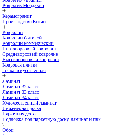
Ковры из Молдавии
Керамогранит
Производство Китай
Ковролин
Ковролин бытовой
Ковролин коммерческий
Низковорсовый ковролин
Средневорсовый ковролин
Высоковорсовый ковролин
Ковровая плитка
Трава искусственная
Ламинат
Ламинат 32 класс
Ламинат 33 класс
Ламинат 34 класс
Художественный ламинат
Инженерная доска
Паркетная доска
Подложка под паркетную доску, ламинат и пвх
Обои