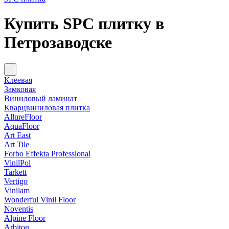
Купить SPC плитку в
Петрозаводске
Клеевая
Замковая
Виниловый ламинат
Кварцвиниловая плитка
AllureFloor
AquaFloor
Art East
Art Tile
Forbo Effekta Professional
VinilPol
Tarkett
Vertigo
Vinilam
Wonderful Vinil Floor
Noventis
Alpine Floor
Arbiton